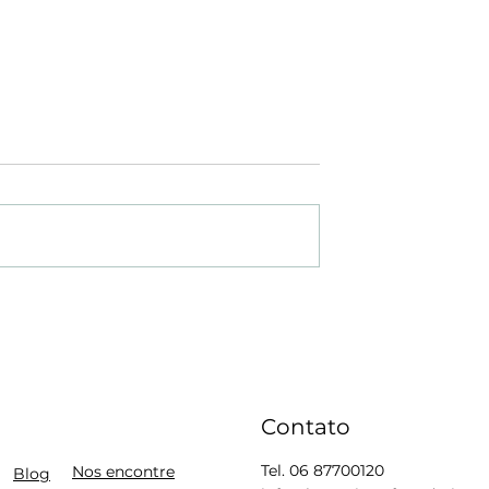
e Notebooks
Festa Junina em Utrech
Contato
Tel. 06 87700120
Nos encontre
Blog