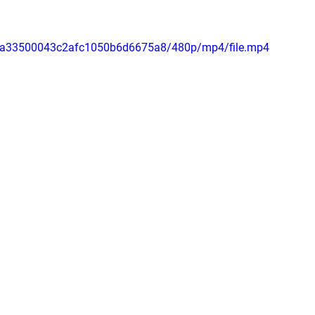
89da33500043c2afc1050b6d6675a8/480p/mp4/file.mp4