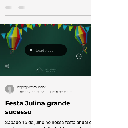
Festa Junina em Utrecht
Que notícia maravilhosa! A primeira edição
da Festa Junina em Utrecht promete ser um
evento incrível! Não esqueça de caprichar no
traje...
Load video
hopegiversfoundati
1 de nov. de 2023
1 min de leitura