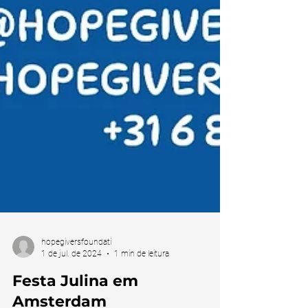
hopegiversfoundati
1 de jul. de 2024
1 min de leitura
Festa Julina em