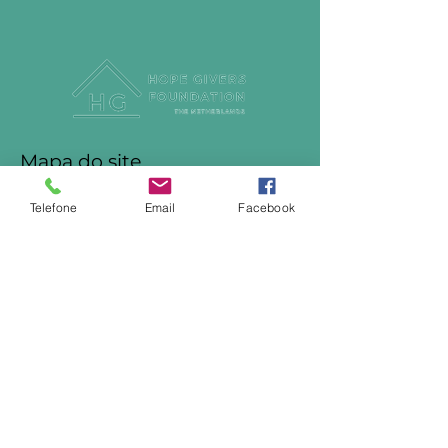
Mapa do site
Quem somos
Telefone
Email
Facebook
O que fazemos
Blog
Contato
Tel.
06 87700120
info@hopegiversfoundation.com
Willem Kloosstraat 1
1064 ST Amsterdam
Nosso estatuto