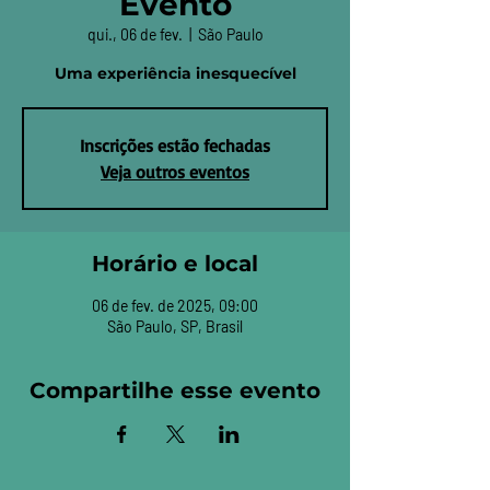
Evento
qui., 06 de fev.
  |  
São Paulo
Uma experiência inesquecível
Inscrições estão fechadas
Veja outros eventos
Horário e local
06 de fev. de 2025, 09:00
São Paulo, SP, Brasil
Compartilhe esse evento