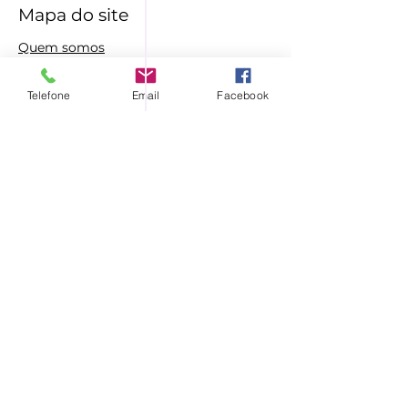
Mapa do site
Quem somos
O que fazemos
Telefone
Email
Facebook
Blog
Contato
Tel.
06 87700120
info@hopegiversfoundation.com
Willem Kloosstraat 1
1064 ST Amsterdam
Nosso estatuto
Contato