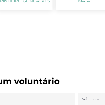
PINHEIRO GONCALVES
MATA
um voluntário