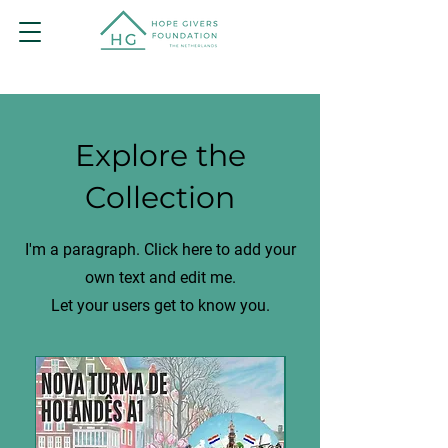
Explore the
Collection
I'm a paragraph. Click here to add your
own text and edit me.
Let your users get to know you.