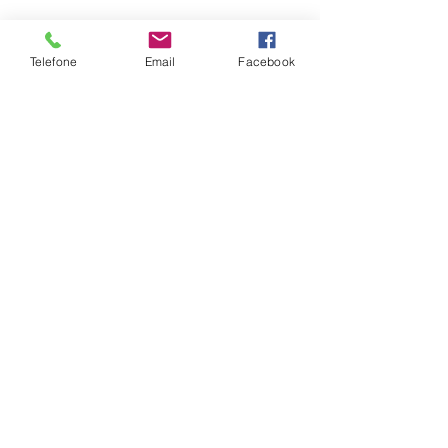
Telefone
Email
Facebook
Mapa do site
Quem somos
O que fazemos
Blog
Contato
Tel.
06 87700120
info@hopegiversfoundation.com
Willem Kloosstraat 1
1064 ST Amsterdam
Nosso estatuto
Contato